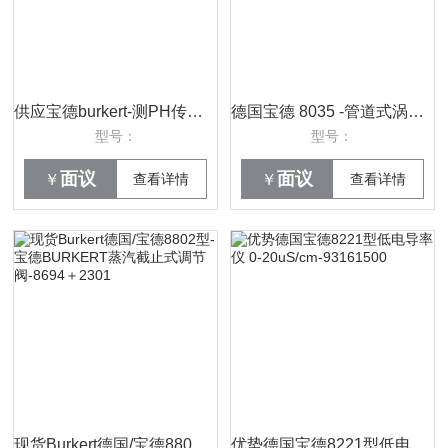
供应宝德burkert-测PH传感器8203PH电极-560376使用方法
德国宝德 8035 -管道式涡轮流量计/管内定量设备（SE35)-444005
型号：
型号：
面议
面议
￥
查看详情
￥
查看详情
现货Burkert德国/宝德8802型-宝德BURKERT蒸汽截止式调节阀-8694＋2301
优势德国宝德8221型低电导率仪 0-20uS/cm-93161500