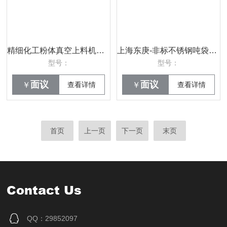
精细化工粉体真空上料机的功能使用
上海东庚-非标不锈钢吨袋拆包机说明
型号：
型号：
面议
面议
￥
查看详情
￥
查看详情
首页
上一页
下一页
末页
Contact Us
QQ：29852097