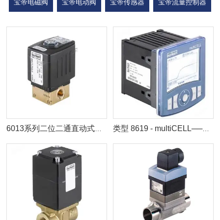
宝帝电磁阀
宝帝电动阀
宝帝传感器
宝帝流量控制器
宝帝流体控制系统
宝帝过程控制阀
宝帝气动过程
宝帝电磁控制阀
宝帝微流量产品及泵
宝德电磁阀
变送器仪表
手套箱投料设备
包装设备
计量配料系统
粉体存储设备
粉体辅助设备
化工装备设备
工艺包及设计技术
粉碎设备
混合设备
卸料设备
6013系列二位二通直动式电磁阀常闭型液体气体用微型电磁阀
类型 8619 - multiCELL──多通道/多功能变送器/控制器
东洋克斯软管接头
行业应用
服务项目
技术装备
辊压破块机