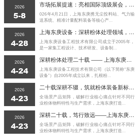
市场拓展提速：亮相国际顶级展会，收获全球客户高度认可
2026
5-8
026年4月21日，上海东庚携无尘投料站、气力输
送系统、精准计量配料装备等核心产...
上海东庚设备：深耕粉体处理领域，以技术创新赋能多行业高质量发展
2026
4-28
上海东庚设备工程技术有限公司成立于2005年，
是一家集工程设计、技术研发、设备制...
深耕粉体处理二十载 —— 上海东庚设备工程技术有限公司发展纪实
2026
4-24
上海东庚设备工程技术有限公司（以下简称“东庚
设备”）自2005年成立以来，扎根粉...
二十载深耕不辍，筑就粉体装备新标干——上海东庚发展之路
2026
4-23
全场景产品矩阵，破解行业核心痛点针对不同行
业粉体物料特性与生产需求，上海东庚打造...
深耕二十载，笃行致远——上海东庚发展历程回顾
2026
4-23
全场景产品矩阵，破解行业核心痛点针对不同行
业粉体物料特性与生产需求，上海东庚打造...