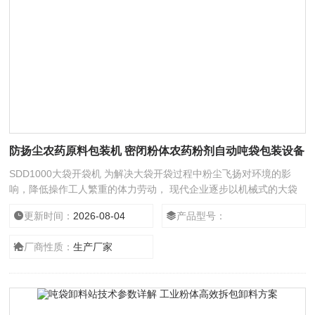
防扬尘农药原料包装机 密闭粉体农药粉剂自动吨袋包装设备
SDD1000大袋开袋机 为解决大袋开袋过程中粉尘飞扬对环境的影
响，降低操作工人繁重的体力劳动， 现代企业逐步以机械式的大袋
开袋系统，取代传统的人工开袋工作。 该系统不仅有效保护了生产
更新时间：
2026-08-04
产品型号：
环境、减轻了劳动者的工作强度，同时还提高了生产效率， 解决了
大袋在开袋过程中的因吸潮导致结块、不易出料的现象。
厂商性质：
生产厂家