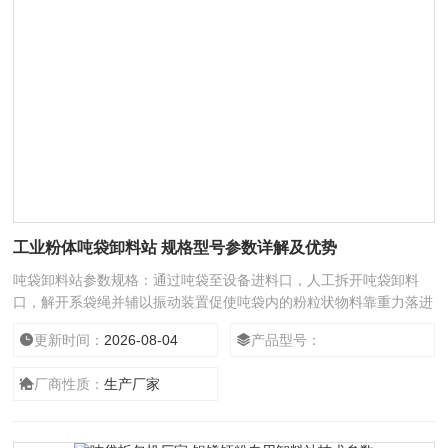
工业粉体吨袋卸料站 规格型号参数详解及优势
吨袋卸料站参数规格：通过吨袋至设备进料口，人工拆开吨袋卸料
口，解开系袋绳并辅以振动装置促使吨袋内的粉粒状物料靠重力落进
料仓料斗中、来完成拆包卸料工作.
更新时间：
2026-08-04
产品型号：
厂商性质：
生产厂家