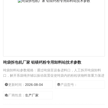
吨袋拆包机厂家 铝镁钙粉专用卸料站技术参数
吨袋卸料站参数规格：通过吨袋至设备进料口，人工拆开吨袋卸料
口，解开系袋绳并辅以振动装置促使吨袋内的粉粒状物料靠重力落进
料仓料斗中、来完成拆包卸料工作.
更新时间：
2026-08-04
产品型号：
厂商性质：
生产厂家