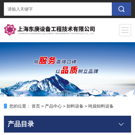
您的位置：
首页
>
产品中心
>
卸料设备
>
吨袋卸料设备
产品目录