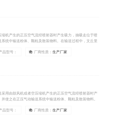
压缩机产生的正压空气流经喷射器时产生吸力，抽吸走位于喷
送系统中输送粉体、颗粒及散装物料。在输送过程中，文丘里
由此提供足够的压力来弥补下流管道的压力降。
产品型号：
厂商性质：
生产厂家
送采用由鼓风机或者空压缩机产生的正压空气流经喷射器时产
，并使之在正压气动输送系统中输送粉体、颗粒及散装物料。
物料与空气的混合物，由此提供足够的压力来弥补下流管道的
产品型号：
厂商性质：
生产厂家