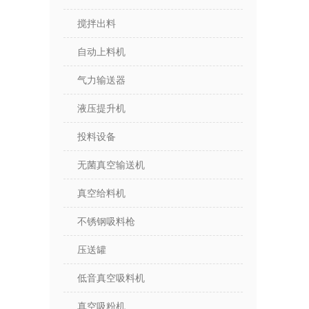
搅拌出料
自动上料机
气力输送器
液压提升机
投料设备
无菌真空输送机
真空给料机
不锈钢吸料枪
压送罐
低音真空吸料机
真空吸粉机