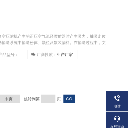
者空压缩机产生的正压空气流经喷射器时产生吸力，抽吸走位
动输送系统中输送粉体、颗粒及散装物料。在输送过程中，文
物，由此提供足够的压力来弥补下流管道的压力降。
产品型号：
厂商性质：
生产厂家
末页
跳转到第
页
电话
在线咨询