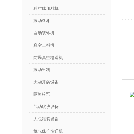
粉粒体加料机
振动料斗
自动装钵机
真空上料机
防爆真空输送机
振动出料
大袋开袋设备
隔膜粉泵
气动破快设备
大包灌装设备
氮气保护输送机