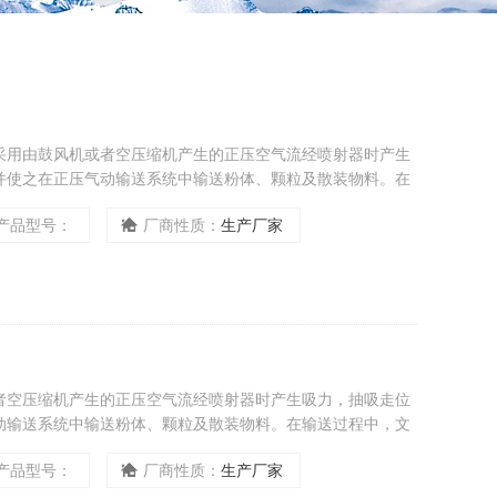
采用由鼓风机或者空压缩机产生的正压空气流经喷射器时产生
并使之在正压气动输送系统中输送粉体、颗粒及散装物料。在
料与空气的混合物，由此提供足够的压力来弥补下流管道的压
产品型号：
厂商性质：
生产厂家
者空压缩机产生的正压空气流经喷射器时产生吸力，抽吸走位
动输送系统中输送粉体、颗粒及散装物料。在输送过程中，文
物，由此提供足够的压力来弥补下流管道的压力降。
产品型号：
厂商性质：
生产厂家