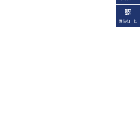
微信扫一扫