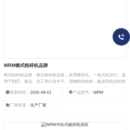
​WRM锥式粉碎机品牌
锥式粉碎机品牌：锥式粉碎机设备，采用模块化、一体式的设计。适
用于制药、食品、化工等行业中干、湿物料的粉碎，能达到良好的效
果。该设备具有结构紧凑，使用方便，易清洗的特点。大面积筛分面
更新时间：
2026-08-01
产品型号：
​WRM
和高速的转子可达到很高的处理量.
厂商性质：
生产厂家