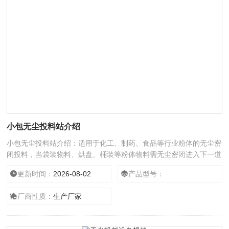
小包无尘投料站介绍
小包无尘投料站介绍：适用于化工、制药、食品等行业粉体的无尘密
闭投料，当袋装物料、烘盘、桶装等粉体物料需无尘密闭进入下一道
工序时，人工/自动将物料通过辊道或升降装置转移至投料站内，在
更新时间：
2026-08-02
产品型号：
无尘投料站完成开袋、投料、反吹收尘。所投物料可通过无尘投料站
底端振动筛将大块物料和异物拦截，从而保证符合要求的颗粒排出。
厂商性质：
生产厂家
被投物料还可以通过真空上料机将物料密闭转移至下一道工序。