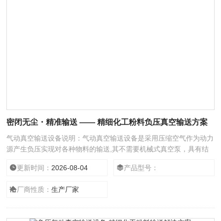
密闭无尘・精准输送 —— 精细化工粉料负压真空输送方案
气动真空输送设备说明：气动真空输送设备是采用压缩空气作为动力
源产生负压实现对各种物料的输送,其不需要机械式真空泵，具有结
构简单、体积小、免维修、噪音低、控制方便、消除物料静电和符合
更新时间：
2026-08-04
产品型号：
GMP要求等优点。真空发生器产生的高真空，使被输送的物料杜绝
了分层现象，保证了混合物料成分的均一性，是压片机、混合机,填
厂商性质：
生产厂家
充机、干法制粒机、包装机、粉碎机、振动筛及反应釜等设备自动上
料的设备。