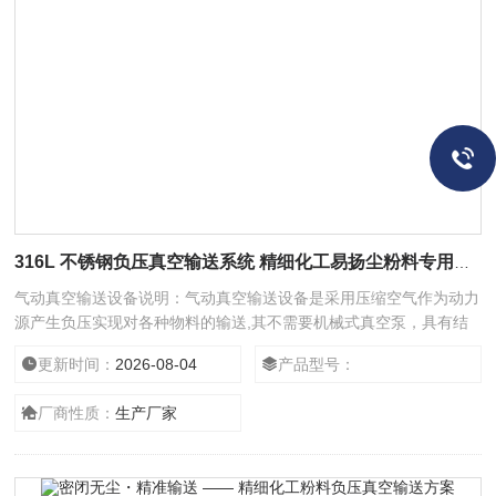
316L 不锈钢负压真空输送系统 精细化工易扬尘粉料专用输送设备
气动真空输送设备说明：气动真空输送设备是采用压缩空气作为动力
源产生负压实现对各种物料的输送,其不需要机械式真空泵，具有结
构简单、体积小、免维修、噪音低、控制方便、消除物料静电和符合
更新时间：
2026-08-04
产品型号：
GMP要求等优点。真空发生器产生的高真空，使被输送的物料杜绝
了分层现象，保证了混合物料成分的均一性，是压片机、混合机,填
厂商性质：
生产厂家
充机、干法制粒机、包装机、粉碎机、振动筛及反应釜等设备自动上
料的设备。