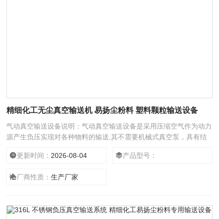
精细化工无尘真空输送机 易扬尘粉料 塑料颗粒输送设备
气动真空输送设备说明：气动真空输送设备是采用压缩空气作为动力
源产生负压实现对各种物料的输送,其不需要机械式真空泵，具有结
构简单、体积小、免维修、噪音低、控制方便、消除物料静电和符合
更新时间：
2026-08-04
产品型号：
GMP要求等优点。真空发生器产生的高真空，使被输送的物料杜绝
了分层现象，保证了混合物料成分的均一性，是压片机、混合机,填
厂商性质：
生产厂家
充机、干法制粒机、包装机、粉碎机、振动筛及反应釜等设备自动上
料的设备。