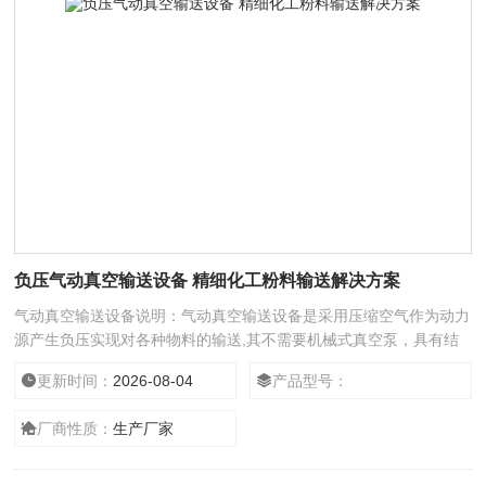
负压气动真空输送设备 精细化工粉料输送解决方案
气动真空输送设备说明：气动真空输送设备是采用压缩空气作为动力
源产生负压实现对各种物料的输送,其不需要机械式真空泵，具有结
构简单、体积小、免维修、噪音低、控制方便、消除物料静电和符合
更新时间：
2026-08-04
产品型号：
GMP要求等优点。真空发生器产生的高真空，使被输送的物料杜绝
了分层现象，保证了混合物料成分的均一性，是压片机、混合机,填
厂商性质：
生产厂家
充机、干法制粒机、包装机、粉碎机、振动筛及反应釜等设备自动上
料的设备。