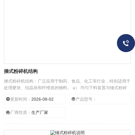
捶式粉碎机结构
捶式粉碎机结构：广泛应用于制药、食品、化工等行业，特别适用于
处理硬块、结晶块和纤维状的物料。 a） 均匀下料装置与锤式粉碎
设备无尘密封，独立电器控制； b） 通过前盖可以快速方便拆装转
更新时间：
2026-08-02
产品型号：
子与筛网； c） 设计的优势在于，仅有少数与物料接触的焊接部分需
要打磨抛光； d） 易于操作的控制台，用于控制 .
厂商性质：
生产厂家