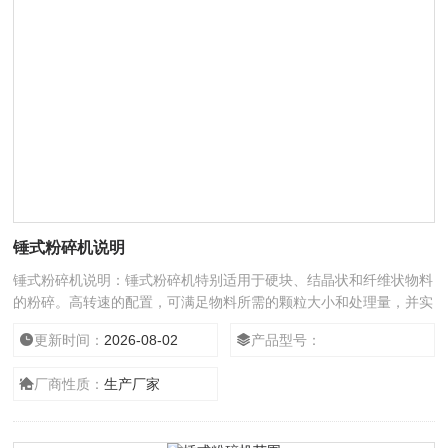
锤式粉碎机说明
锤式粉碎机说明：锤式粉碎机特别适用于硬块、结晶状和纤维状物料
的粉碎。高转速的配置，可满足物料所需的颗粒大小和处理量，并实
现锤式粉碎与刀式粉碎的互换。轴承采用气密封，可有效的减少摩
更新时间：
2026-08-02
产品型号：
擦，同时降低工作时的温度，对于特殊物料可以配备水冷降温系统，
易于维护。
厂商性质：
生产厂家