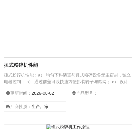
捶式粉碎机性能
捶式粉碎机性能：a） 均匀下料装置与锤式粉碎设备无尘密封，独立
电器控制； b） 通过前盖可以快速方便拆装转子与筛网； c） 设计
的优势在于，仅有少数与物料接触的焊接部分需要打磨抛光； d）
更新时间：
2026-08-02
产品型号：
易于操作的控制台，用于控制.
厂商性质：
生产厂家