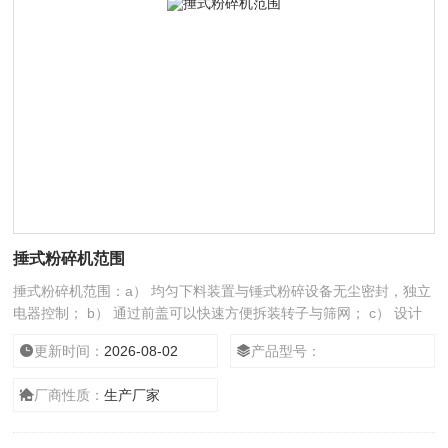
捶式粉碎机范围
捶式粉碎机范围：a） 均匀下料装置与锤式粉碎设备无尘密封，独立
电器控制； b） 通过前盖可以快速方便拆装转子与筛网； c） 设计
的优势在于，仅有少数与物料接触的焊接部分需要打磨抛光； d）
更新时间：
2026-08-02
产品型号：
易于操作的控制台，用于控制
厂商性质：
生产厂家