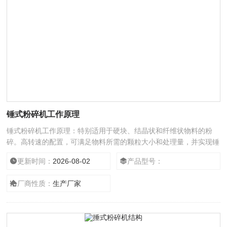
锤式粉碎机工作原理
锤式粉碎机工作原理：特别适用于硬块、结晶状和纤维状物料的粉
碎。高转速的配置，可满足物料所需的颗粒大小和处理量，并实现锤
式粉碎与刀式粉碎的互换。轴承采用气密封，可有效的减少摩擦，同
更新时间：
2026-08-02
产品型号：
时降低工作时的温度，对于特殊物料可以配备水冷降温系统，易于维
护。
厂商性质：
生产厂家