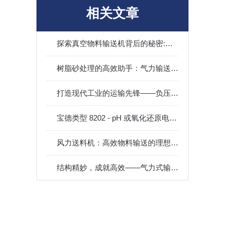
相关文章
探索真空物料输送机背后的秘密:怎样选择蕞具好的设备
树脂砂处理的高效助手：气力输送设备的工作原理与应用优势
打造现代工业的运输先锋——负压输送厂家
宝德类型 8202 - pH 或氧化还原电位变送器，ELEMENT 设计
风力送料机：高效物料输送的理想选择
结构精妙，成就高效——气力式输送机的设计解析