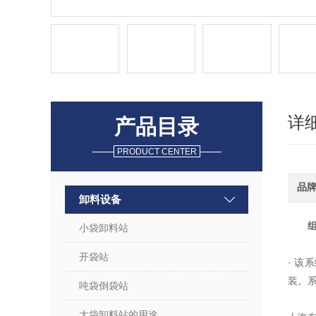
详
产品目录
PRODUCT CENTER
品
卸料设备
小袋卸料站
开袋站
· 
装。
吨袋倒袋站
大袋卸料站的用途