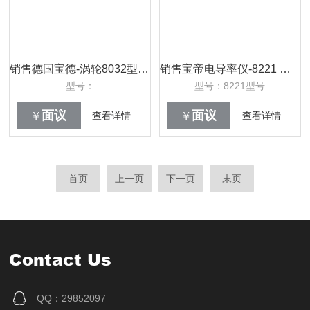
销售德国宝德-涡轮8032型纯水测量涡轮流量计-560403
销售宝帝电导率仪-8221 纯化水分配系统 0-20uS/cm-93161500
型号：
型号：8221型号
面议
面议
￥
查看详情
￥
查看详情
首页
上一页
下一页
末页
Contact Us
QQ：29852097