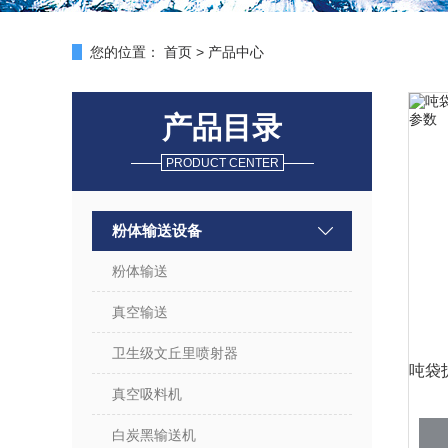
您的位置：
首页
>
产品中心
产品目录
PRODUCT CENTER
粉体输送设备
粉体输送
真空输送
卫生级文丘里喷射器
真空吸料机
白炭黑输送机