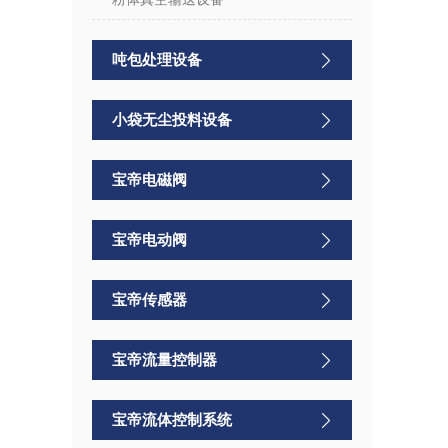
吨包处理设备
小袋无尘投料设备
宝帝电磁阀
宝帝电动阀
宝帝传感器
宝帝流量控制器
宝帝流体控制系统