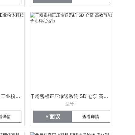
多功能二合一拆包投料设备 工业粉体颗粒专用组合卸料站 支持定制
干粉密相正压输送系统 SD 仓泵 高效节能 长期稳定运行
型号：
面议
看详情
￥
查看详情