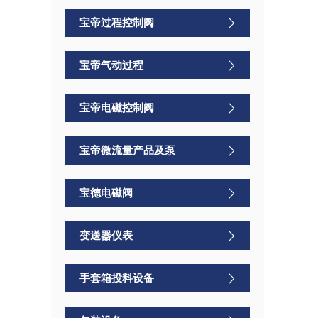
宝帝过程控制阀
宝帝气动过程
宝帝电磁控制阀
宝帝微流量产品及泵
宝德电磁阀
变送器仪表
手套箱投料设备