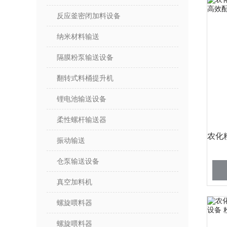
反应釜密闭加料设备
纳米材料输送
隔膜粉泵输送设备
翻转式料桶提升机
锂电池输送设备
柔性螺杆输送器
振动输送
仓泵输送设备
真空加料机
螺旋喂料器
螺旋喂料器