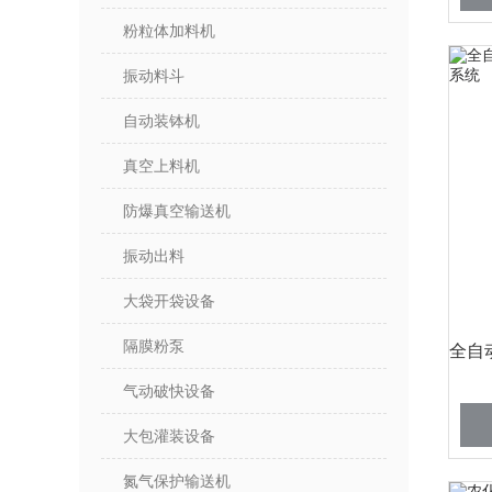
粉粒体加料机
振动料斗
自动装钵机
真空上料机
防爆真空输送机
振动出料
大袋开袋设备
隔膜粉泵
气动破快设备
大包灌装设备
氮气保护输送机