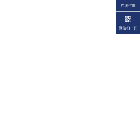
在线咨询
微信扫一扫