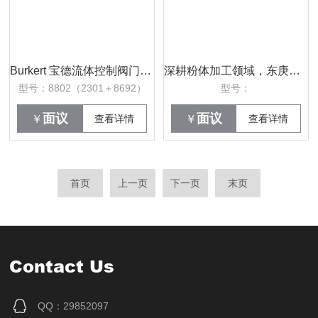
Burkert 宝德流体控制阀门 8802 DN50+8692 控制头 2301+8602 蒸汽专
深耕粉体加工领域，东庚打造专业无尘拆包一站式解决方案
型号：8802（2301＋8692）
型号：
面议
面议
￥
查看详情
￥
查看详情
首页
上一页
下一页
末页
Contact Us
QQ：29852097