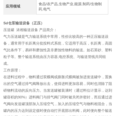
食品/农产品,生物产业,能源,制药/生物制
应用领域
药,电气
Sd仓泵输送设备（正压）
压送罐 浓相输送设备 产品简介：
气力压送罐是气力输送系统中常用，性价比较高的一种正压输送设
备，通常用于长距离分批投料式系统，它适用于高压，长距离，高固
气比条件下，易碎和磨蚀性及非磨蚀性物料的输送。如石英砂、塑料
粒子等。整个输送系统由压力容器,电控系统、与输送管线共同组
成。
工作原理：
在进料过程中，物料通过双蝶阀或膨胀式蝶阀被加进发送罐中，置换
出的空气通过排气阀释放出去，使得进料更加容易，同时也消除了阻
碍物料流动的反向压力。当发送罐被装满时（通过料位计显示，达到
罐容积的90%）进料阀门与排气阀门同时被关闭并密封，而后通过进
气阀向发送罐顶部加入压缩空气，加入的压缩空气与物料相混合，当
罐内的压力达到设定值时便自动打开底部出料阀，此时便向整个输送