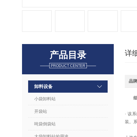
详
产品目录
PRODUCT CENTER
品
卸料设备
小袋卸料站
开袋站
· 
装。
吨袋倒袋站
大袋卸料站的用途