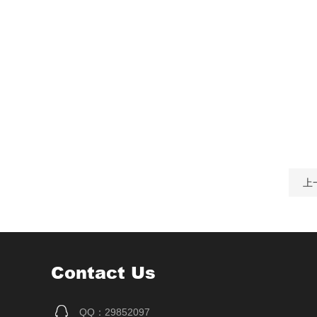
上
Contact Us
QQ：29852097