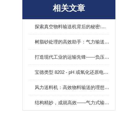
相关文章
探索真空物料输送机背后的秘密:怎样选择蕞具好的设备
树脂砂处理的高效助手：气力输送设备的工作原理与应用优势
打造现代工业的运输先锋——负压输送厂家
宝德类型 8202 - pH 或氧化还原电位变送器，ELEMENT 设计
风力送料机：高效物料输送的理想选择
结构精妙，成就高效——气力式输送机的设计解析