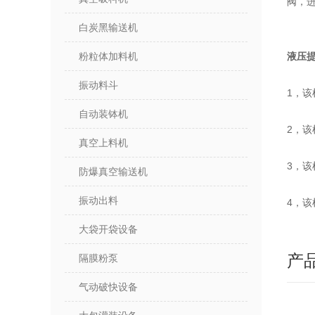
阀，
白炭黑输送机
粉粒体加料机
液压
振动料斗
1，
自动装钵机
2，
真空上料机
3，
防爆真空输送机
振动出料
4，
大袋开袋设备
产
隔膜粉泵
气动破快设备