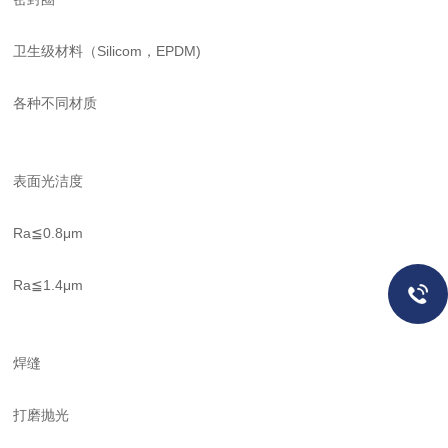
卫生级材料（Silicom，EPDM)
各种不同材质
表面光洁度
Ra≦0.8μm
Ra≦1.4μm
焊缝
打磨抛光