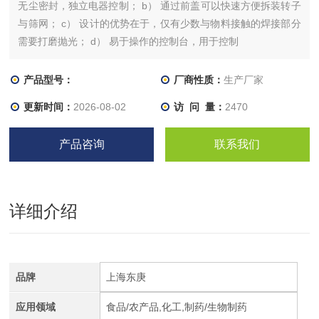
无尘密封，独立电器控制； b） 通过前盖可以快速方便拆装转子
与筛网； c） 设计的优势在于，仅有少数与物料接触的焊接部分
需要打磨抛光； d） 易于操作的控制台，用于控制
产品型号：
厂商性质：
生产厂家
更新时间：
2026-08-02
访 问 量：
2470
产品咨询
联系我们
详细介绍
品牌
上海东庚
应用领域
食品/农产品,化工,制药/生物制药