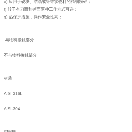
e) 应用于硬块、结晶或纤维状物料的精细粉碎；
f) 转子有刀面和锤面两种工作方式可选；
g) 热保护措施，操作安全性高；
与物料接触部分
不与物料接触部分
材质
AISI-316L
AISI-304
密封圈