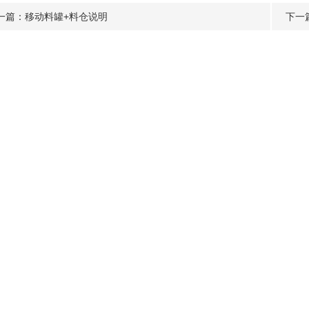
一篇：
移动料罐+料仓说明
下一