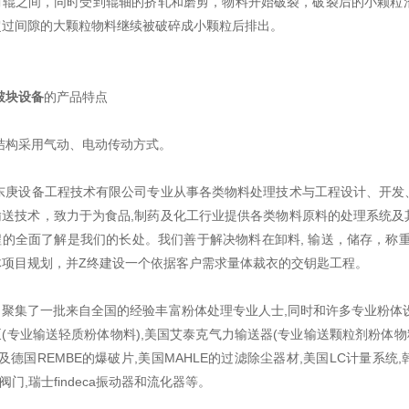
两辊之间，同时受到辊轴的挤轧和磨剪，物料开始破裂，破裂后的小颗粒
超过间隙的大颗粒物料继续被破碎成小颗粒后排出。
破块设备
的产品特点
结构采用气动、电动传动方式。
东庚设备工程技术有限公司专业从事各类物料处理技术与工程设计、开发
输送技术，致力于为食品,制药及化工行业提供各类物料原料的处理系统及
程的全面了解是我们的长处。我们善于解决物料在卸料, 输送，储存，称
体项目规划，并Z终建设一个依据客户需求量体裁衣的交钥匙工程。
司聚集了一批来自全国的经验丰富粉体处理专业人士,同时和许多专业粉体
(专业输送轻质粉体物料),美国艾泰克气力输送器(专业输送颗粒剂粉体物
以及德国REMBE的爆破片,美国MAHLE的过滤除尘器材,美国LC计量系统,
O阀门,瑞士findeca振动器和流化器等。