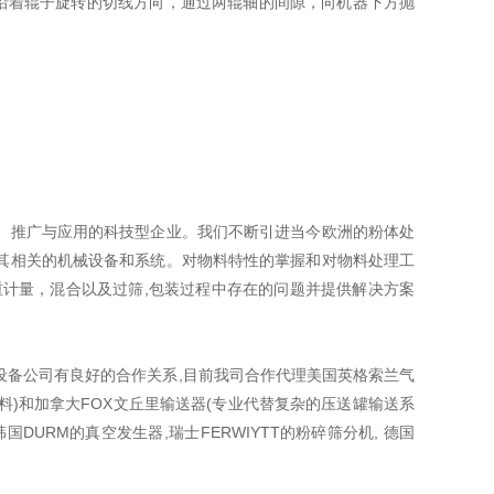
沿着辊子旋转的切线方向，通过两辊轴的间隙，向机器下方抛
、推广与应用的科技型企业。我们不断引进当今欧洲的粉体处
其相关的机械设备和系统。对物料特性的掌握和对物料处理工
重计量，混合以及过筛,包装过程中存在的问题并提供解决方案
设备公司有良好的合作关系,目前我司合作代理美国英格索兰气
料)和加拿大FOX文丘里输送器(专业代替复杂的压送罐输送系
韩国DURM的真空发生器,瑞士FERWIYTT的粉碎筛分机, 德国