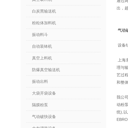
通过
出，
白炭黑输送机
粉粒体加料机
气动
振动料斗
设备
自动装钵机
真空上料机
上海
理与
防爆真空输送机
艺过
振动出料
和整
大袋开袋设备
我公
动粉泵
隔膜粉泵
统),
气动破快设备
EBR