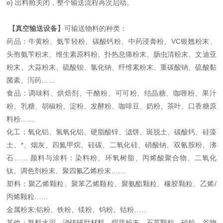
e) 出料舱关闭，整个输送流程再次启动。
【真空输送设备】
可输送物料的种类：
药品：牛黄粉、氨苄轻粉、碳酸钙粉、中药浸膏粉、VC银翘粉末、
头孢氨苄粉末、维生素原料粉、扑热息痛粉末、肠虫清粉末、文迪亚
粉末、大蒜粉末、硫酸钡、氯化钠、纤维素粉末、重碳酸钠、硫酸黏
菌素、泻药……
食品：调味料、烘焙剂、干酪粉、可可粉、结晶糖、咖喱粉、果汁
粉、乳糖、胡椒粉、淀粉、发酵粉、咖啡豆、奶粉、茶叶、口香糖原
料粉……
化工：氧化铝、氢氧化铝、硬脂酸锌、滤饼、斑脱土、碳酸钙、硅藻
土、*、烟灰、四氮甲烷、硅碳、二氧化硅、硝酸钠、双氰胺粉、沸
石…… 颜料与涂料：染料粉、环氧树脂、丙烯酸聚合物、二氧化
钛、调色剂粉末、聚四氟乙烯粉末……
塑料：聚乙烯颗粒、聚苯乙烯颗粒、聚氨酯颗粒、橡胶颗粒、乙烯/
丙烯颗粒……
金属粉末:铝粉、铁粉、镁粉、钨粉、钴粉……
其他：熟料水泥、浇铸辅助材料、焊接粉末、石英颗粒、砂粒、谷物