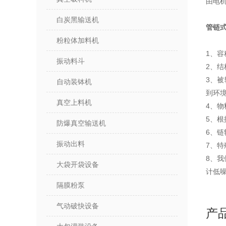
由电
白炭黑输送机
管链
粉粒体加料机
1、
振动料斗
2、结
3、
自动装钵机
到环
真空上料机
4、
5、根
防爆真空输送机
6、
振动出料
7、特
8、
大袋开袋设备
计低
隔膜粉泵
气动破快设备
产