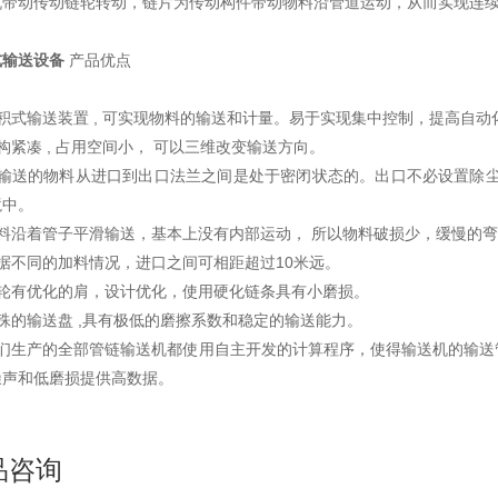
机带动传动链轮转动，链片为传动构件带动物料沿管道运动，从而实现连
式输送设备
产品优点
容积式输送装置 , 可实现物料的输送和计量。易于实现集中控制，提高自
构紧凑 , 占用空间小， 可以三维改变输送方向。
被输送的物料从进口到出口法兰之间是处于密闭状态的。出口不必设置除尘
境中。
物料沿着管子平滑输送，基本上没有内部运动， 所以物料破损少，缓慢的
据不同的加料情况，进口之间可相距超过10米远。
链轮有优化的肩，设计优化，使用硬化链条具有小磨损。
殊的输送盘 ,具有极低的磨擦系数和稳定的输送能力。
我们生产的全部管链输送机都使用自主开发的计算程序，使得输送机的输送
噪声和低磨损提供高数据。
品咨询