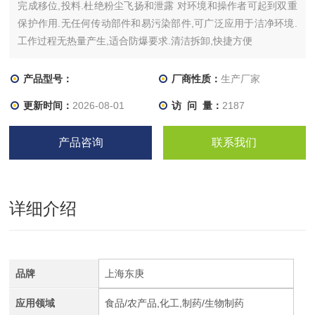
完成移位,投料.杜绝粉尘飞扬和泄露 对环境和操作者可起到双重
保护作用.无任何传动部件和易污染部件,可广泛应用于洁净环境.
工作过程无热量产生,适合防爆要求.清洁拆卸,快捷方便
产品型号：
厂商性质：
生产厂家
更新时间：
2026-08-01
访 问 量：
2187
产品咨询
联系我们
详细介绍
品牌
上海东庚
应用领域
食品/农产品,化工,制药/生物制药