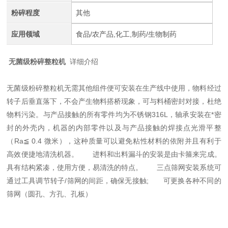
粉碎程度
其他
应用领域
食品/农产品,化工,制药/生物制药
无菌级粉碎整粒机
详细介绍
无菌级粉碎整粒机无需其他组件便可安装在生产线中使用，物料经过
转子后垂直落下，不会产生物料搭桥现象，可与料桶密封对接，杜绝
物料污染。与产品接触的所有零件均为不锈钢316L，轴承安装在*密
封的外壳内，机器的内部零件以及与产品接触的焊接点光滑平整
（Ra≦ 0.4 微米），这种质量可以避免粘性材料的依附并且有利于
高效便捷地清洗机器。 进料和出料漏斗的安装是由卡箍来完成。
具有结构紧凑，使用方便，易清洗的特点。 三点筛网安装系统可
通过工具调节转子/筛网的间距，确保无接触; 可更换各种不同的
筛网（圆孔、方孔、孔板）