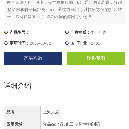
间的正确间距，使其无硬性摩擦接触；b） 通过调节装置，可调
整筛网和转子间距离；c） 通过前舱门可以快速方便的拆装转
子、筛网和基座；d） 各种不同的筛网可供选择
产品型号：
厂商性质：
生产厂家
更新时间：
2026-08-02
访 问 量：
2495
产品咨询
联系我们
详细介绍
品牌
上海东庚
应用领域
食品/农产品,化工,制药/生物制药