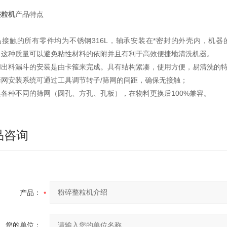
整粒机
产品特点
接触的所有零件均为不锈钢316L，轴承安装在*密封的外壳内，机器的
，这种质量可以避免粘性材料的依附并且有利于高效便捷地清洗机器。
和出料漏斗的安装是由卡箍来完成。具有结构紧凑，使用方便，易清洗的
筛网安装系统可通过工具调节转子/筛网的间距，确保无接触；
换各种不同的筛网（圆孔、方孔、孔板），在物料更换后100%兼容。
品咨询
产品：
您的单位：