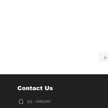
上
Contact Us
QQ：29852097