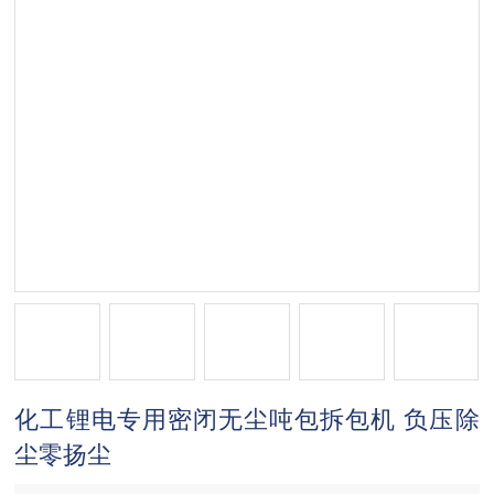
化工锂电专用密闭无尘吨包拆包机 负压除
尘零扬尘