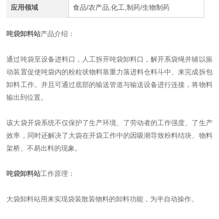
应用领域
食品/农产品,化工,制药/生物制药
吨袋卸料站
产品介绍：
通过吨袋至设备进料口，人工拆开吨袋卸料口，解开系袋绳并辅以振
动装置促使吨袋内的粉粒状物料靠重力落进料仓料斗中、来完成拆包
卸料工作。并且可通过底部的输送管道与输送设备进行连接，将物料
输出到位置。
该大袋开袋系统不仅保护了生产环境、了劳动者的工作强度、了生产
效率，同时还解决了大袋在开袋工作中的因吸潮导致粉料结块、物料
架桥、不易出料的现象。
吨袋卸料站
工作原理：
大袋卸料站用来实现袋装散装物料的卸料功能，为半自动操作。