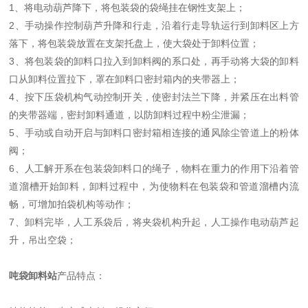
1、将电动葫芦降下，将包装袋的袋绳挂在钢性支架上；
2、手动操作控制葫芦升降和行走，沿着行走导轨运行到卸料区上方
落下，将包装袋放置在支架托盘上，使大袋处于卸料位置；
3、将包装袋的卸料口拉入到卸料阀的系口处，再手动将大袋的卸料
口从卸料位置拉下，罩在卸料口密封箱内的夹带器上；
4、按下压袋机构气动控制开关，使密封法兰下降，并紧压在出料管
的夹带器端，密封卸料通道，以防卸料过程中粉尘泄漏；
5、手动或自动开启与卸料口密封箱相连接的通风除尘管道上的粉体
阀；
6、人工解开系在包装袋卸料口的绳子，物料在重力的作用下沿着管
道溜槽开始卸料，卸料过程中，为使物料在包装袋和管道溜槽内流
畅，可增加拍袋机构等动作；
7、卸料完毕，人工系袋后，将夹袋机构升起，人工操作电动葫芦起
升，吊出空袋；
吨袋卸料站
产品特点：