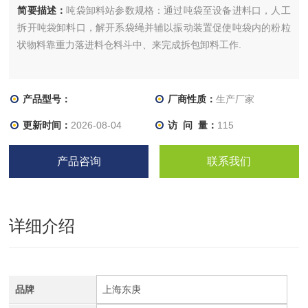
简要描述：
吨袋卸料站参数规格：通过吨袋至设备进料口，人工
拆开吨袋卸料口，解开系袋绳并辅以振动装置促使吨袋内的粉粒
状物料靠重力落进料仓料斗中、来完成拆包卸料工作.
产品型号：
厂商性质：
生产厂家
更新时间：
2026-08-04
访 问 量：
115
产品咨询
联系我们
详细介绍
品牌
上海东庚