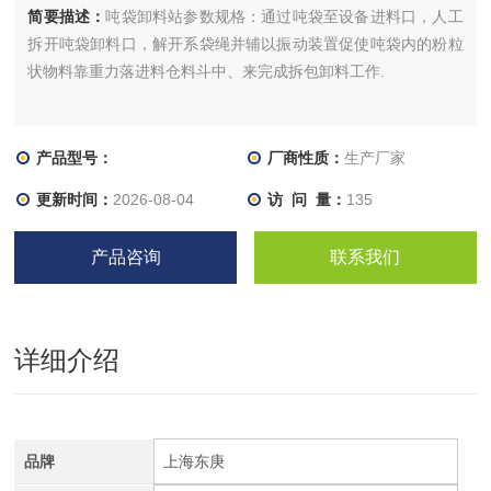
简要描述：
吨袋卸料站参数规格：通过吨袋至设备进料口，人工
拆开吨袋卸料口，解开系袋绳并辅以振动装置促使吨袋内的粉粒
状物料靠重力落进料仓料斗中、来完成拆包卸料工作.
产品型号：
厂商性质：
生产厂家
更新时间：
2026-08-04
访 问 量：
135
产品咨询
联系我们
详细介绍
品牌
上海东庚