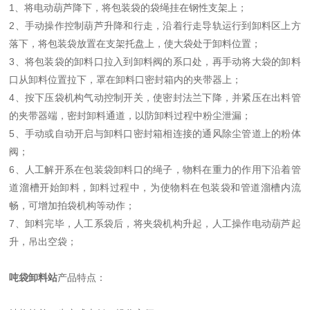
1、将电动葫芦降下，将包装袋的袋绳挂在钢性支架上；
2、手动操作控制葫芦升降和行走，沿着行走导轨运行到卸料区上方
落下，将包装袋放置在支架托盘上，使大袋处于卸料位置；
3、将包装袋的卸料口拉入到卸料阀的系口处，再手动将大袋的卸料
口从卸料位置拉下，罩在卸料口密封箱内的夹带器上；
4、按下压袋机构气动控制开关，使密封法兰下降，并紧压在出料管
的夹带器端，密封卸料通道，以防卸料过程中粉尘泄漏；
5、手动或自动开启与卸料口密封箱相连接的通风除尘管道上的粉体
阀；
6、人工解开系在包装袋卸料口的绳子，物料在重力的作用下沿着管
道溜槽开始卸料，卸料过程中，为使物料在包装袋和管道溜槽内流
畅，可增加拍袋机构等动作；
7、卸料完毕，人工系袋后，将夹袋机构升起，人工操作电动葫芦起
升，吊出空袋；
吨袋卸料站
产品特点：