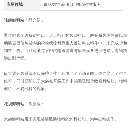
应用领域
食品/农产品,化工,制药/生物制药
吨袋卸料站
产品介绍：
通过吨袋至设备进料口，人工拆开吨袋卸料口，解开系袋绳并辅以振
动装置促使吨袋内的粉粒状物料靠重力落进料仓料斗中、来完成拆包
卸料工作。并且可通过底部的输送管道与输送设备进行连接，将物料
输出到位置。
该大袋开袋系统不仅保护了生产环境、了劳动者的工作强度、了生产
效率，同时还解决了大袋在开袋工作中的因吸潮导致粉料结块、物料
架桥、不易出料的现象。
吨袋卸料站
工作原理：
大袋卸料站用来实现袋装散装物料的卸料功能，为半自动操作。