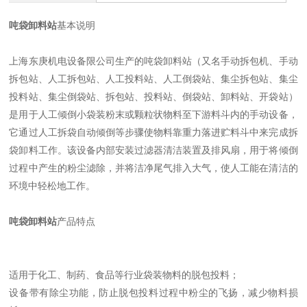
吨袋卸料站
基本说明
上海东庚机电设备限公司生产的吨袋卸料站（又名手动拆包机、手动
拆包站、人工拆包站、人工投料站、人工倒袋站、集尘拆包站、集尘
投料站、集尘倒袋站、拆包站、投料站、倒袋站、卸料站、开袋站）
是用于人工倾倒小袋装粉末或颗粒状物料至下游料斗内的手动设备，
它通过人工拆袋自动倾倒等步骤使物料靠重力落进贮料斗中来完成拆
袋卸料工作。该设备内部安装过滤器清洁装置及排风扇，用于将倾倒
过程中产生的粉尘滤除，并将洁净尾气排入大气，使人工能在清洁的
环境中轻松地工作。
吨袋卸料站
产品特点
适用于化工、制药、食品等行业袋装物料的脱包投料；
设备带有除尘功能，防止脱包投料过程中粉尘的飞扬，减少物料损