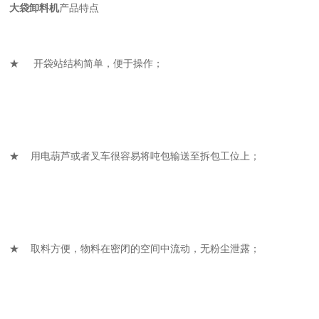
大袋卸料机
产品特点
★ 开袋站结构简单，便于操作；
★ 用电葫芦或者叉车很容易将吨包输送至拆包工位上；
★ 取料方便，物料在密闭的空间中流动，无粉尘泄露；