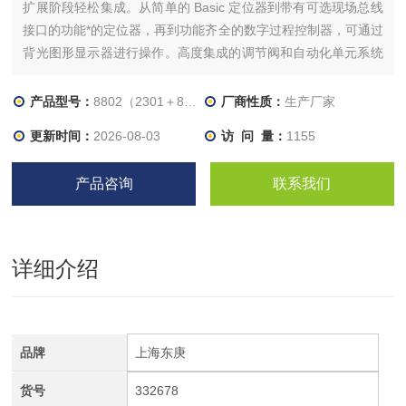
扩展阶段轻松集成。从简单的 Basic 定位器到带有可选现场总线
接口的功能*的定位器，再到功能齐全的数字过程控制器，可通过
背光图形显示器进行操作。高度集成的调节阀和自动化单元系统
的特点是，设计紧凑、平滑，集成有控制空气管道，防护等级
IP65/67/NEMA 4X，耐化学性高。
产品型号：
8802（2301＋8694)
厂商性质：
生产厂家
更新时间：
2026-08-03
访 问 量：
1155
产品咨询
联系我们
详细介绍
品牌
上海东庚
货号
332678