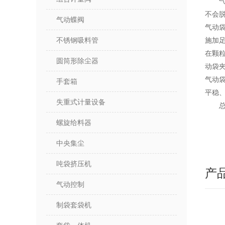
不会
气动蝶阀
气动
不锈钢吸料管
施加
在颗
圆筒形除尘器
动袋
气动
手套箱
平稳
失重式计量设备
螺旋给料器
中央集尘
吨袋挤压机
产
气动控制
制袋套袋机