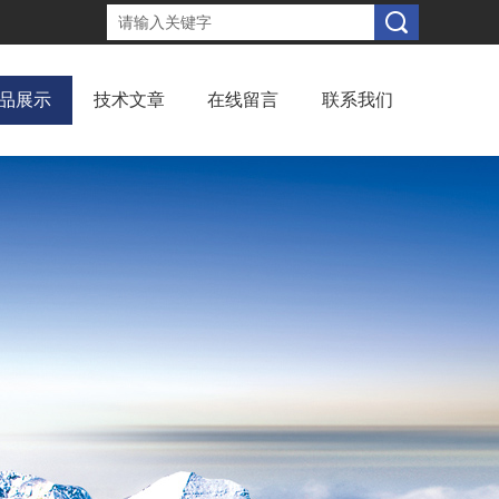
品展示
技术文章
在线留言
联系我们