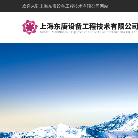
欢迎来到
上海东庚设备工程技术有限公司网站