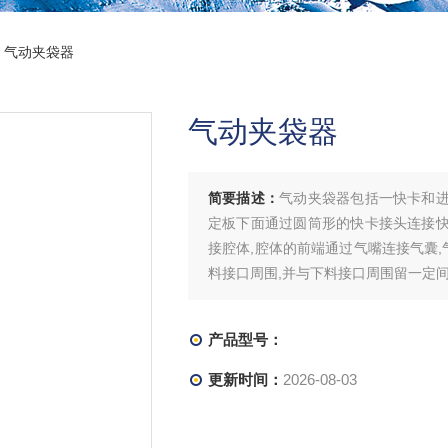
> 气动夹袋器
气动夹袋器
简要描述：
气动夹袋器包括一快卡和进
定板下面通过圆筒形的快卡接头连接快
接腔体,腔体的前端通过气嘴连接气囊,
料接口周围,并与下料接口周围留一定
产品型号：
更新时间：
2026-08-03