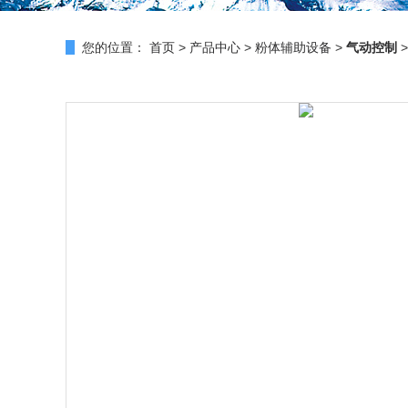
您的位置：
首页
>
产品中心
>
粉体辅助设备
>
气动控制