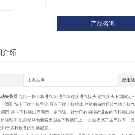
产品咨询
细介绍
牌
应用领
上海东庚
气动夹袋器
,包括一快卡和进气管,进气管连接进气接头,进气接头下端固定
一圆孔,快卡下端连接弯管,弯管下端连接腔体,腔体的前端通过气嘴连接气
口周围,并与下料接口周围留一定间隙。针对已有的粉碎设备的下料接口控
体驱动手段,能够将包装袋夹固在下料接口上,一方面提高了生产效率；另
,适用于多种设备的现场配置。