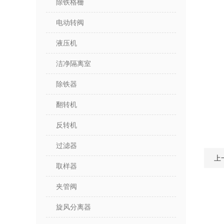
除铁格栅
电动转阀
液压机
洁净隔离室
除铁器
翻转机
反转机
过滤器
上
取样器
夹管阀
旋风分离器