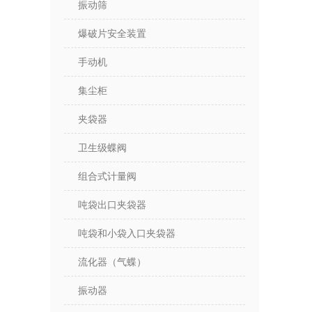
振动筛
爆破片安全装置
手动机
集尘柜
夹袋器
卫生级蝶阀
组合式计量阀
吨袋出口夹袋器
吨袋和小袋入口夹袋器
流化器（气蝶）
振动器