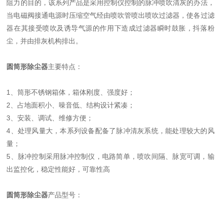
阻力的目的，该系列产品是采用控制仪控制的脉冲喷吹清灰的办法，
当电磁阀接通电源时压缩空气经由喷吹管喷出喷吹过滤器，使各过滤
器在其接受喷吹及诱导气源的作用下造成过滤器瞬时鼓胀，抖落粉
尘，并由排灰机构排出。
圆筒形除尘器
主要特点：
1、筒形不锈钢箱体，箱体刚度、强度好；
2、占地面积小、噪音低、结构设计紧凑；
3、安装、调试、维修方便；
4、处理风量大，本系列设备配备了脉冲清灰系统，能处理较大的风
量；
5、脉冲控制采用脉冲控制仪，电路简单，喷吹间隔、脉宽可调，输
出监控化，稳定性能好，可靠性高
圆筒形除尘器
产品型号：