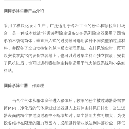
圆筒形除尘器
产品介绍
采用了模块化设计生产，广泛适用于各种工业的粉尘和颗粒应用场
合，是一种成本效益*的紧凑型除尘设备SRF系列除尘器采用了圆筒
形的不锈钢筒体，垂直插入式的过滤器可选用多种不同类型的过滤材
料，并配备了全自动控制的脉冲反吹清理系统。在排风除尘时，既可
以安装在其它的设备或容器上，也可以通过集尘料斗独立摆放；安装
了风机以后，也可以进行吸抽除尘特别适用于气力输送系统和小袋卸
料站。
圆筒形除尘器
工作原理：
当含尘气体从箱体底部进入箱体后，较细的粉尘被过滤器滞留在
筒体内，净化后的气体穿过过滤器进入上箱体由排风口排出，当过滤
器表面的粉尘在过滤过程中不断增加时，除尘器阻力亦将增大，为使
设备维持在限定的阻力范围内，必须进行清灰以达到抖落粉尘，降低