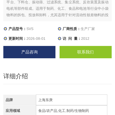
平台、下料仓、振动筛、过滤系统、集尘系统、反吹装置及振动
电机等部件组成。适用于制药、化工、食品和电池等行业中小袋
物料的拆包、投放和卸料，尤其适用于针对流动性较差物料的投
料和筛分。拆包时采用内置式集尘风机或外接式除尘系统，自动
将投料所产生的粉尘与操作人员进行有效隔离，可以避免物料粉
产品型号：
SVS
厂商性质：
生产厂家
尘到处飞扬，保护环境。
更新时间：
2026-08-01
访 问 量：
2012
产品咨询
联系我们
详细介绍
品牌
上海东庚
应用领域
食品/农产品,化工,制药/生物制药