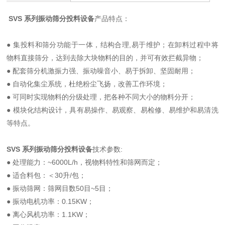
SVS 系列振动筛分投料设备
产品特点：
● 集投料和筛分功能于一体，结构合理,易于维护；在卸料过程中将
物料直接筛分，达到去除大块物料的目的，并可有效拦截异物；
● 配套筛分机激振力强、振动噪音小、易于拆卸、坚固耐用；
● 自动化集尘系统，杜绝粉尘飞扬，改善工作环境；
● 可同时实现物料的分级处理，把各种不同大小的物料分开；
● 模块化结构设计，具有易操作、易观察、易检修、易维护和易清洗
等特点。
SVS 系列振动筛分投料设备
技术参数:
● 处理能力：~6000L/h，视物料特性和筛网而定；
● 适合料包：＜30升/包；
● 振动筛网：筛网目数50目~5目；
● 振动电机功率：0.15KW；
● 离心风机功率：1.1KW；