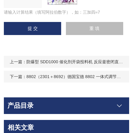
请输入计算结果（填写阿拉伯数字），如：三加四=7
上一篇：
防爆型 SDD1000 催化剂开袋投料机 反应釜密闭直投吨袋卸料站粉体拆包设备
下一篇：
8802（2301＋8692）德国宝德 8802 一体式调节阀门 DN50，搭载 8692 数显控制头 注塑机温控调节阀
产品目录
相关文章