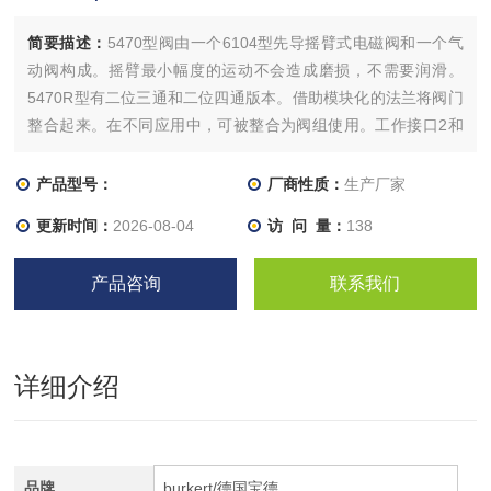
简要描述：
5470型阀由一个6104型先导摇臂式电磁阀和一个气
动阀构成。摇臂最小幅度的运动不会造成磨损，不需要润滑。
5470R型有二位三通和二位四通版本。借助模块化的法兰将阀门
整合起来。在不同应用中，可被整合为阀组使用。工作接口2和
工作接口4有不同的结构类型。
产品型号：
厂商性质：
生产厂家
更新时间：
2026-08-04
访 问 量：
138
产品咨询
联系我们
详细介绍
品牌
burkert/德国宝德