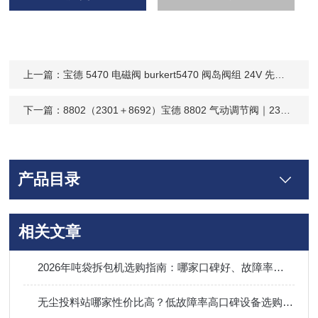
上一篇：
宝德 5470 电磁阀 burkert5470 阀岛阀组 24V 先导阀 制氮设备塑料机械配套-现货
下一篇：
8802（2301＋8692）宝德 8802 气动调节阀｜2301 阀体 + 8694 定位器｜DN15-DN65 塑机行业蒸汽流
产品目录
相关文章
2026年吨袋拆包机选购指南：哪家口碑好、故障率低，内行人都在看
无尘投料站哪家性价比高？低故障率高口碑设备选购指南