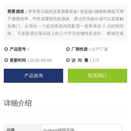
简要描述：
带有显示器的流量测量设备/-变送器/-阈值检测器可用
于测量纯净，中性或腐蚀性的液体。通过开关输出端可以直接触
发阀门，从而在一个监控系统内部配置一套简单的 2 点控制回
路。 可直接通过显示器上的三个开关按键对其操作。 紧凑型规
格 8032（变送器 SE32 + 传感器配件 S030）可免配置开关输出
装置（晶体管或继电器）或一个 4...20mA 之间的电流值输出装
产品型号：
厂商性质：
生产厂家
置。 分离式规格（变送器 SE32）
更新时间：
2026-08-04
访 问 量：
171
产品咨询
联系我们
详细介绍
品牌
burkert/德国宝德