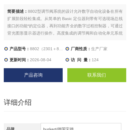
简要描述：
8802型调节阀系统的设计允许数字自动化设备在所有
扩展阶段轻松集成。从简单的 Basic 定位器到带有可选现场总线
接口的功能*的定位器，再到功能齐全的数字过程控制器，可通过
背光图形显示器进行操作。高度集成的调节阀和自动化单元系统
的特点是，设计紧凑、平滑，集成有控制空气管道，防护等级
IP65/67/NEMA 4X，耐化学性高。
产品型号：
8802（2301＋8692）
厂商性质：
生产厂家
更新时间：
2026-08-04
访 问 量：
124
产品咨询
联系我们
详细介绍
品牌
burkert/德国宝德