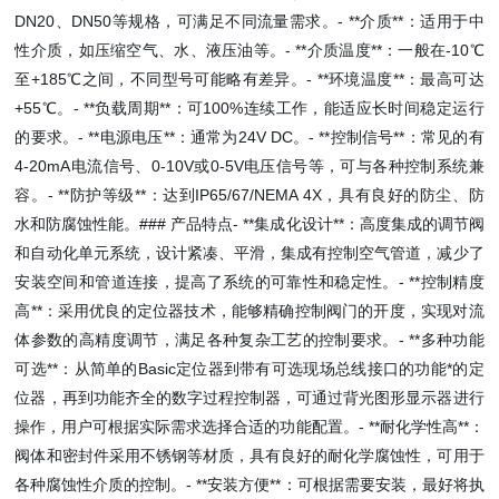
DN20、DN50等规格，可满足不同流量需求。- **介质**：适用于中
性介质，如压缩空气、水、液压油等。- **介质温度**：一般在-10℃
至+185℃之间，不同型号可能略有差异。- **环境温度**：最高可达
+55℃。- **负载周期**：可100%连续工作，能适应长时间稳定运行
的要求。- **电源电压**：通常为24V DC。- **控制信号**：常见的有
4-20mA电流信号、0-10V或0-5V电压信号等，可与各种控制系统兼
容。- **防护等级**：达到IP65/67/NEMA 4X，具有良好的防尘、防
水和防腐蚀性能。### 产品特点- **集成化设计**：高度集成的调节阀
和自动化单元系统，设计紧凑、平滑，集成有控制空气管道，减少了
安装空间和管道连接，提高了系统的可靠性和稳定性。- **控制精度
高**：采用优良的定位器技术，能够精确控制阀门的开度，实现对流
体参数的高精度调节，满足各种复杂工艺的控制要求。- **多种功能
可选**：从简单的Basic定位器到带有可选现场总线接口的功能*的定
位器，再到功能齐全的数字过程控制器，可通过背光图形显示器进行
操作，用户可根据实际需求选择合适的功能配置。- **耐化学性高**：
阀体和密封件采用不锈钢等材质，具有良好的耐化学腐蚀性，可用于
各种腐蚀性介质的控制。- **安装方便**：可根据需要安装，最好将执