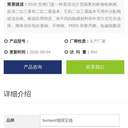
简要描述：
0330 型阀门是一种直动式介质隔离的枢轴电枢阀。
提供二位三通和二位二通版本。它的二位三通版本可用作分配阀
或混合阀。根据应用情况，有不同的隔膜材料和作用方式可供选
择。阀体供应包括黄铜、不锈钢、PEEK 和聚丙烯。电磁线圈采
用高度耐化学性的环氧树脂压制而成。由于线圈系统与介质之间
用隔膜隔开，所以该阀特别适用于酸和碱等腐蚀性介质。0330
产品型号：
厂商性质：
生产厂家
配备了一个手动操作组件，用于调试和测试。
更新时间：
2026-08-04
访 问 量：
304
产品咨询
联系我们
详细介绍
品牌
burkert/德国宝德