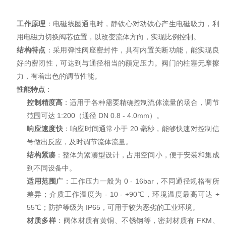
工作原理
：电磁线圈通电时，静铁心对动铁心产生电磁吸力，利
用电磁力切换阀芯位置，以改变流体方向，实现比例控制。
结构特点
：采用弹性阀座密封件，具有内置关断功能，能实现良
好的密闭性，可达到与通径相当的额定压力。阀门的柱塞无摩擦
力，有着出色的调节性能。
性能特点
：
控制精度高
：适用于各种需要精确控制流体流量的场合，调节
范围可达 1:200（通径 DN 0.8 - 4.0mm）。
响应速度快
：响应时间通常小于 20 毫秒，能够快速对控制信
号做出反应，及时调节流体流量。
结构紧凑
：整体为紧凑型设计，占用空间小，便于安装和集成
到不同设备中。
适用范围广
：工作压力一般为 0 - 16bar，不同通径规格有所
差异；介质工作温度为 - 10 - +90℃，环境温度最高可达 +
55℃；防护等级为 IP65，可用于较为恶劣的工业环境。
材质多样
：阀体材质有黄铜、不锈钢等，密封材质有 FKM、