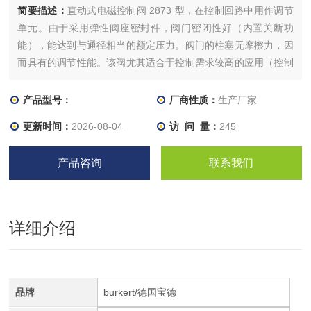
简要描述：
直动式电磁控制阀 2873 型，在控制回路中用作调节
单元。由于采用弹性阀座密封件，阀门密闭性好（内置关断功
能），能达到与通径相当的额定压力。阀门的柱塞无摩擦力，因
而具有的调节性能。该阀尤其适合于控制需求较高的应用（控制
范围广，干燥气体等）。
产品型号：
厂商性质：
生产厂家
更新时间：
2026-08-04
访 问 量：
245
产品咨询
联系我们
详细介绍
品牌
burkert/德国宝德