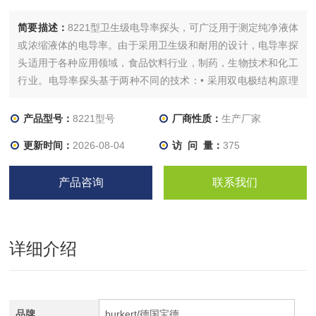
简要描述：
8221型卫生级电导率探头，可广泛用于测定纯净液体
或浓缩液体的电导率。由于采用卫生级和耐用的设计，电导率探
头适用于各种应用领域，食品饮料行业，制药，生物技术和化工
行业。电导率探头基于两种不同的技术：• 采用双电极结构原理
的探头适合纯净液体，尤其是超纯水的测量，污染会影响测量。•
采用四电极结构原理的探头能够防止极化效应，对污染不敏感。
产品型号：
8221型号
厂商性质：
生产厂家
巧妙的设计保证了整个量程范围内都有出色的线性。
更新时间：
2026-08-04
访 问 量：
375
产品咨询
联系我们
详细介绍
品牌
burkert/德国宝德