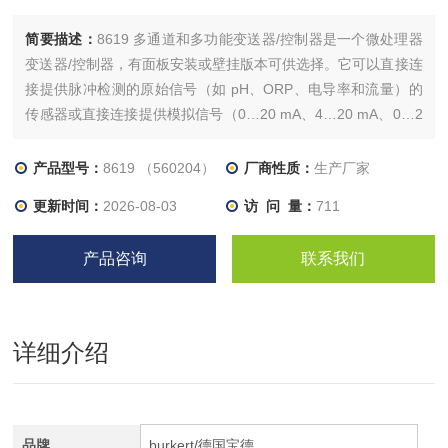
简要描述：
8619 多通道和多功能变送器/控制器是一个微处理器
变送器/控制器，有面板安装或壁挂版本可供选择。它可以直接连
接提供脉冲检测的原始信号（如 pH、ORP、电导率和流量）的
传感器或直接连接提供模拟信号（0…20 mA、4…20 mA、0…2
V、0…5 V、0…10 V）的传感器（如压力、液位、氯……）。
产品型号：
8619 （560204）
厂商性质：
生产厂家
更新时间：
2026-08-03
访 问 量：
711
产品咨询
联系我们
详细介绍
品牌
burkert/德国宝德