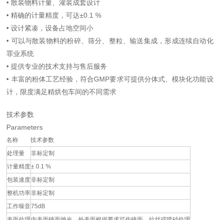
•
散装物料计量、灌装成套设计
•
精确的计量精度，可达±0.1 %
•
设计紧凑，设备占地空间小
•
可以与散装物料的粉碎、筛分、整粒、输送集成，形成连续自动化
罪业系统
•
提供专业的技术支持与售后服务
•
丰富的粉体工艺经验，符合GMP要求可提供分体式、模块化功能设
计，限度满足精烘包车间的不同需求
技术参数
Parameters
名称
技术参数
处理量
非标定制
计量精度
± 0.1 %
包装速度
非标定制
整机功率
非标定制
工作噪音
75dB
表面处理
内表面镜面抛光，外表面根据要求可作镜面、拉丝或喷砂处理