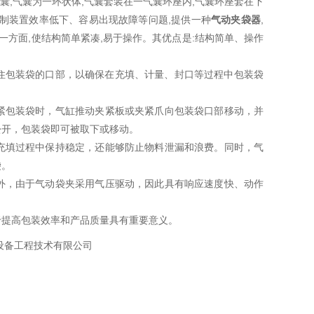
囊,气囊为一环状体,气囊套装在一气囊环座内,气囊环座套在下
制装置效率低下、容易出现故障等问题,提供一种
气动夹袋器
,
一方面,使结构简单紧凑,易于操作。其优点是:结构简单、操作
住包装袋的口部，以确保在充填、计量、封口等过程中包装袋
紧包装袋时，气缸推动夹紧板或夹紧爪向包装袋口部移动，并
松开，包装袋即可被取下或移动。
充填过程中保持稳定，还能够防止物料泄漏和浪费。同时，气
袋。
外，由于气动袋夹采用气压驱动，因此具有响应速度快、动作
于提高包装效率和产品质量具有重要意义。