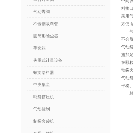
中间设
料接
气动蝶阀
采用气
不锈钢吸料管
方便
圆筒形除尘器
不会
气动
手套箱
施加
失重式计量设备
在颗
动袋
螺旋给料器
气动
中央集尘
平稳
吨袋挤压机
气动控制
制袋套袋机