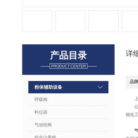
详
产品目录
PRODUCT CENTER
品
粉体辅助设备
呼吸阀
料位器
细化
气动转阀
组合计量阀