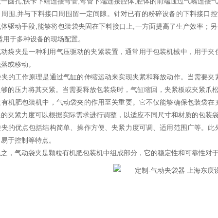
一圆孔,快卡下端连接弯管,弯管下端连接腔体,腔体的前端通过气嘴连接气
口周围,并与下料接口周围留一定间隙。针对已有的粉碎设备的下料接口控
体驱动手段,能够将包装袋夹固在下料接口上,一方面提高了生产效率；另
,适用于多种设备的现场配置。
气动袋夹是一种利用气压驱动的夹紧装置，通常用于包装机械中，用于夹
脱落或移动。
袋夹的工作原理是通过气缸的伸缩运动来实现夹紧和释放动作。当需要夹
足够的压力将其夹紧。当需要释放包装袋时，气缸缩回，夹紧板或夹紧爪
粒有机肥包装机中，气动袋夹的作用至关重要。它不仅能够确保包装袋在
夹的夹紧力度可以根据实际需求进行调整，以适应不同尺寸和材质的包装
袋夹的优点包括结构简单、操作方便、夹紧力度可调、适用范围广等。此
、易于控制等特点。
总之，气动袋夹是颗粒有机肥包装机中组成部分，它的稳定性和可靠性对