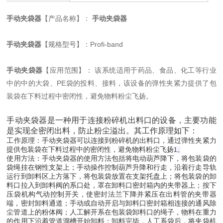
手动夹袋器
【产品名称】：
手动夹袋器
手动夹袋器
【规格型号】：Profi-band
手动夹袋器
【应用范围】： 该系统适用于药品、食品、化工等行业
中的中的大袋、PE袋的投料、接料，该设备的弹性夹紧力提供了包
装袋在下料过程中密闭性，避免物料粉尘飞扬。
手动夹袋器
‌是一种用于连接粉碎机出料口的设备，主要功能
是实现全密闭出料，防止粉尘溢出。其工作原理如下：
工作原理
‌：手动夹袋器可以连接到粉碎机的出料口，通过弹性夹紧力
提供包装袋在下料过程中的密闭性，避免物料粉尘飞扬‌
1
。
使用方法
‌：手动夹袋器的使用方法包括将电动葫芦降下，将包装袋的
袋绳挂在钢性支架上；手动操作控制葫芦升降和行走，沿着行走导轨
运行到卸料区上方落下，将包装袋放置在支架托盘上；将包装袋的卸
料口拉入到卸料阀的系口处，罩在卸料口密封箱内的夹带器上；按下
压袋机构气动控制开关，使密封法兰下降并紧压在出料管的夹带器
端，密封卸料通道；手动或自动开启与卸料口密封箱相连接的通风除
尘管道上的粉体阀；人工解开系在包装袋卸料口的绳子，物料在重力
的作用下沿着管道溜槽开始卸料；卸料完毕，人工系袋后，将夹袋机