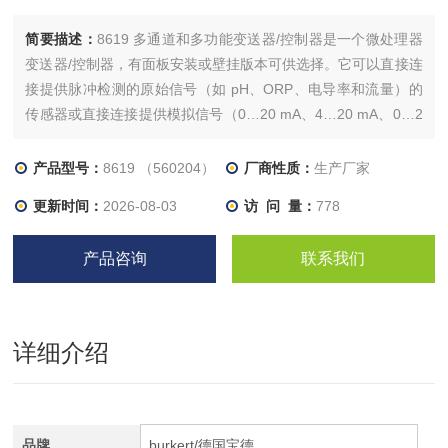
简要描述：
8619 多通道和多功能变送器/控制器是一个微处理器
变送器/控制器，有面板安装或壁挂版本可供选择。它可以直接连
接提供脉冲检测的原始信号（如 pH、ORP、电导率和流量）的
传感器或直接连接提供模拟信号（0…20 mA、4…20 mA、0…2
V、0…5 V、0…10 V）的传感器（如压力、液位、氯……）。
产品型号：
8619 （560204）
厂商性质：
生产厂家
更新时间：
2026-08-03
访 问 量：
778
产品咨询
联系我们
详细介绍
品牌
burkert/德国宝德