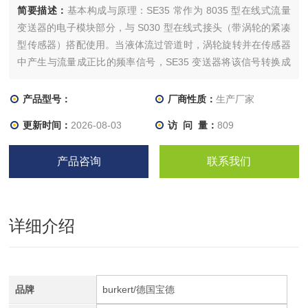
简要描述：
基本构成与原理：SE35 常作为 8035 型在线式流量
变送器的电子模块部分，与 S030 型在线式接头（带涡轮的紧凑
型传感器）搭配使用。当液体流过管道时，涡轮旋转并在传感器
中产生与流量成正比的频率信号，SE35 变送器将该信号转换成
各种输出信号，如标准的 4-20mA 信号和脉冲信号。
产品型号：
厂商性质：
生产厂家
更新时间：
2026-08-03
访 问 量：
809
产品咨询
联系我们
详细介绍
品牌
burkert/德国宝德