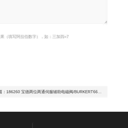
果（填写阿拉伯数字），如：三加四=7
篇：
186260 宝德两位两通伺服辅助电磁阀/BURKERT6642型