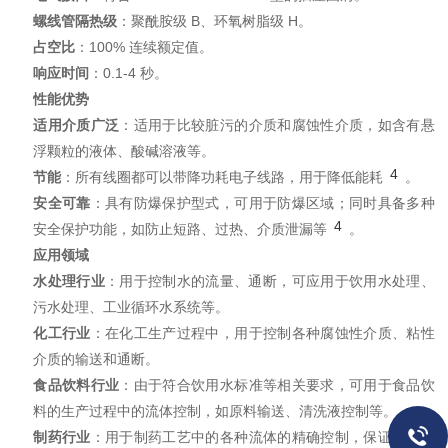
螺线管隔热级
：聚酰胺级 B、环氧树脂级 H。
占空比
：100% 连续额定值。
响应时间
：0.1-4 秒。
性能优势
适用介质广泛
：适用于比较脏污的介质和腐蚀性介质，如含有悬
浮颗粒的液体、酸碱溶液等。
4
节能
：所有线圈都可以带降功耗电子线路，用于降低能耗
。
安全可靠
：具有防爆保护型式，可用于防爆区域；同时具备多种
4
安全保护功能，如防止短路、过热、介质泄漏等
。
应用领域
水处理行业
：用于控制水的流量、通断，可应用于饮用水处理、
污水处理、工业循环水系统等。
化工行业
：在化工生产过程中，用于控制各种腐蚀性介质、粘性
介质的输送和通断。
食品饮料行业
：由于符合饮用水标准等相关要求，可用于食品饮
料的生产过程中的流体控制，如原料输送、清洗液控制等。
制药行业
：用于制药工艺中的各种流体的精确控制，保证药品生