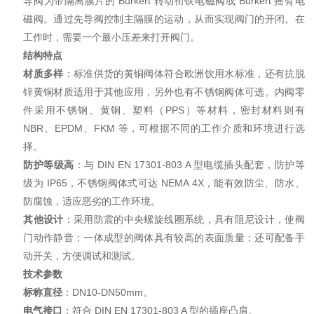
导阀为带隔离膜片的 Burkert 转动衔铁电磁阀或 Burkert 摇臂电
磁阀。通过先导阀控制主隔膜的运动，从而实现阀门的开闭。在
工作时，需要一个最小压差来打开阀门。
结构特点
材质多样
：标准供货的黄铜阀体符合欧洲饮用水标准，还有抗脱
锌黄铜材质适用于其他应用，另外也有不锈钢阀体可选。内阀零
件采用不锈钢、黄铜、塑料（PPS）等材料，密封材料则有
NBR、EPDM、FKM 等，可根据不同的工作介质和环境进行选
择。
防护等级高
：与 DIN EN 17301-803 A 型电缆插头配套，防护等
级为 IP65，不锈钢阀体式可达 NEMA 4X，能有效防尘、防水、
防腐蚀，适应恶劣的工作环境。
其他设计
：采用防震的中央螺旋线圈系统，具有阻尼设计，使阀
门动作静音；一体成型的阀体具有较高的表面质量；还可配备手
动开关，方便调试和测试。
技术参数
标称直径
：DN10-DN50mm。
电气接口
：符合 DIN EN 17301-803 A 型的插座凸肩。