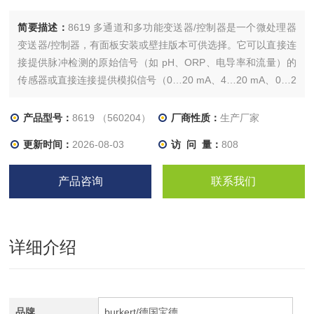
简要描述：
8619 多通道和多功能变送器/控制器是一个微处理器
变送器/控制器，有面板安装或壁挂版本可供选择。它可以直接连
接提供脉冲检测的原始信号（如 pH、ORP、电导率和流量）的
传感器或直接连接提供模拟信号（0…20 mA、4…20 mA、0…2
V、0…5 V、0…10 V）的传感器（如压力、液位、氯……）。
产品型号：
8619 （560204）
厂商性质：
生产厂家
更新时间：
2026-08-03
访 问 量：
808
产品咨询
联系我们
详细介绍
品牌
burkert/德国宝德