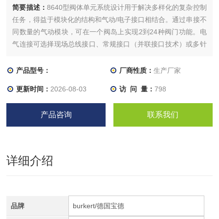
简要描述：
8640型阀体单元系统设计用于解决多样化的复杂控制
任务，得益于模块化的结构和气动/电子接口相结合。通过串接不
同数量的气动模块，可在一个阀岛上实现2到24种阀门功能。电
气连接可选择现场总线接口、常规接口（并联接口技术）或多针
接口，可用于各种不同应用。阀体和连接模块由高品质塑料（聚
酰胺）制造而成，通过卡扣连接器轻松完成组装。
产品型号：
厂商性质：
生产厂家
更新时间：
2026-08-03
访 问 量：
798
产品咨询
联系我们
详细介绍
品牌
burkert/德国宝德