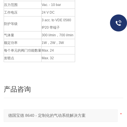
压力范围
Vac. - 10 bar
工作电压
24 V DC
3 acc. to VDE 0580
防护等级
IP20 带端子
气体量
300 l/min，700 l/min
额定功率
1W，2W，3W
每个单元的阀门功能数量
Max. 24
发聩点
Max. 32
产品咨询