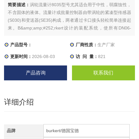
简要描述：
涡轮流量计8035型号尤其适合用于中性，弱腐蚀性，
不含固体的液体。流量计或批量控制器由带涡轮的紧凑型传感器
(S030)和变送器(SE35)构成，两者通过卡口接头轻松简单连接起
来。B&amp;amp;#252;rkert设计的装配系统，使所有DN06-
DN65适用的配件安装都很简单。带涡轮传感器的流量计有两种
版本：标准信号输出-或电池供电显示版本/无输出端的累加器版
产品型号：
厂商性质：
生产厂家
本。
更新时间：
2026-08-03
访 问 量：
821
产品咨询
联系我们
详细介绍
品牌
burkert/德国宝德